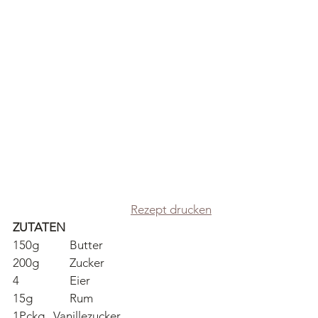
Rezept drucken
ZUTATEN
150g 	Butter
200g  	Zucker
4 		Eier
15g 		Rum
1Pckg.  Vanillezucker