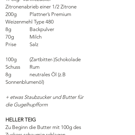
Zitronenabrieb einer 1/2 Zitrone
200g 	Plattner’s Premium  
Weizenmehl Type 480
8g 		Backpulver
70g 		Milch
Prise  	Salz
100g 	(Zartbitter-)Schokolade
Schuss 	Rum
8g 		neutrales Öl (z.B 
Sonnenblumenöl)
+ etwas Staubzucker und Butter für 
die Gugelhupfform
HELLER TEIG
Zu Beginn die Butter mit 100g des 
Zuckers schaumig schlagen. 